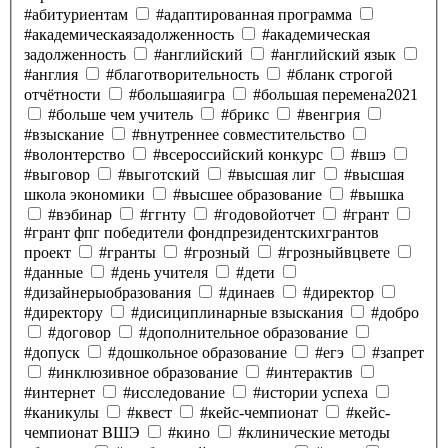
#абитуриентам
#адаптированная программа
#академическаязадолженность
#академическая
задолженность
#английский
#английский язык
#англия
#благотворительность
#бланк строгой
отчётности
#большаяигра
#большая перемена2021
#больше чем учитель
#брикс
#венгрия
#взыскание
#внутреннее совместительство
#волонтерство
#всероссийский конкурс
#вшэ
#выговор
#выготский
#высшая лиг
#высшая
школа экономики
#высшее образование
#вышка
#вэбинар
#ггнту
#годовойотчет
#грант
#грант фпг победители фондпрезидентскихгрантов
проект
#гранты
#грозный
#грозныйвцвете
#данные
#день учителя
#дети
#дизайнерыобразования
#динаев
#директор
#директору
#дисициплинарные взыскания
#добро
#договор
#дополнительное образование
#допуск
#дошкольное образование
#егэ
#запрет
#инклюзивное образование
#интерактив
#интернет
#исследование
#истории успеха
#каникулы
#квест
#кейс-чемпионат
#кейс-
чемпионат ВШЭ
#кино
#клинические методы