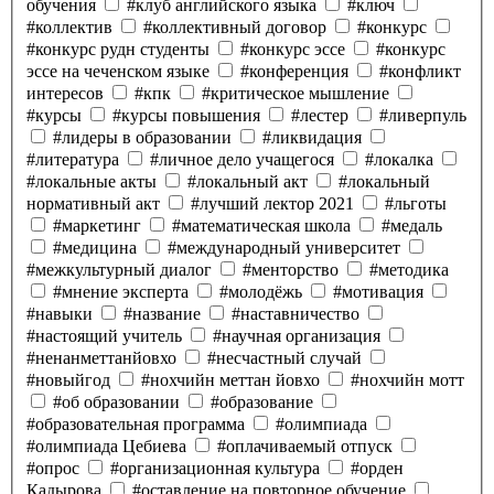
обучения
#клуб английского языка
#ключ
#коллектив
#коллективный договор
#конкурс
#конкурс рудн студенты
#конкурс эссе
#конкурс
эссе на чеченском языке
#конференция
#конфликт
интересов
#кпк
#критическое мышление
#курсы
#курсы повышения
#лестер
#ливерпуль
#лидеры в образовании
#ликвидация
#литература
#личное дело учащегося
#локалка
#локальные акты
#локальный акт
#локальный
нормативный акт
#лучший лектор 2021
#льготы
#маркетинг
#математическая школа
#медаль
#медицина
#международный университет
#межкультурный диалог
#менторство
#методика
#мнение эксперта
#молодёжь
#мотивация
#навыки
#название
#наставничество
#настоящий учитель
#научная организация
#ненанметтанйовхо
#несчастный случай
#новыйгод
#нохчийн меттан йовхо
#нохчийн мотт
#об образовании
#образование
#образовательная программа
#олимпиада
#олимпиада Цебиева
#оплачиваемый отпуск
#опрос
#организационная культура
#орден
Кадырова
#оставление на повторное обучение