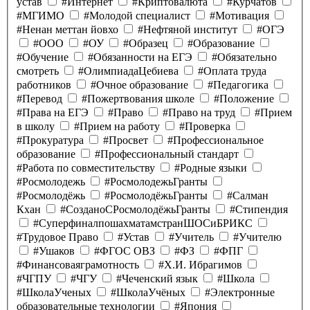
устав
#Интернет
#Криптовалюта
#Курчатов
#МГИМО
#Молодой специалист
#Мотивация
#Ненан меттан йовхо
#Нефтяной институт
#ОГЭ
#ООО
#ОУ
#Образец
#Образование
#Обучение
#Обязанности на ЕГЭ
#Обязательно
смотреть
#ОлимпиадаЦебиева
#Оплата труда
работников
#Очное образование
#Педагогика
#Перевод
#Пожертвования школе
#Положение
#Права на ЕГЭ
#Право
#Право на труд
#Прием
в школу
#Прием на работу
#Проверка
#Прокуратура
#Просвет
#Профессиональное
образование
#Профессиональный стандарт
#Работа по совместительству
#Родные языки
#Росмолодежь
#РосмолодежьГранты
#Росмолодёжь
#РосмолодёжьГранты
#Салман
Кхан
#СозданоСРосмолодёжьГранты
#Стипендия
#СуперфиналпошахматамстранШОСиБРИКС
#Трудовое Право
#Устав
#Учитель
#Учителю
#Ушаков
#ФГОС ОВЗ
#ФЗ
#ФПГ
#Финансоваяграмотность
#Х.И. Ибрагимов
#ЧГПУ
#ЧГУ
#Чеченский язык
#Школа
#ШколаУченых
#ШколаУчёных
#Электронные
образовательные технологии
#Япония