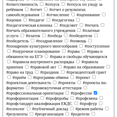
#ответственность
#отпуск
#отпуск по уходу за
ребёнком
#отчет
#отчет о результатах
самообследования
#отчисление
#оценивание
#оценки
#педагог
#педагогика
#педагогическая клиника
#педсовет
#печать
#печать образовательного учреждения
#платные
услуги
#платок
#победа
#победители
#победитель
#поздравление
#помощь
#поощрение культурного многообразия
#поступление
#поурочное планирование
#права
#права и
обязанности на ЕГЭ
#права и свободы обучающихся
#правила внутреннего распорядка
#правила
хранения
#правовой акт
#право на образование
#право на труд
#праздник
#президентский грант
#приём
#программа обмена
#проект
#проектная деятельность
#проекты
#проекты ин-
форматио
#промежуточная аттестация
#профессиональная ориентация
#профессия
#профориентация
#профпробы
#профсмена
#профстандарт квалификация ЕКДС
#профтур
#психолог
#публичный доклад
#режим работы
#результаты
#реорганизация
#родители