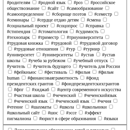
#родителям
#родной язык
#роз
#российское
обществознание
#сайт
#самообразование
#самоопределение
#сборище поэтов
#семестр
#семинары
#сердце отдаю детям
#смена
#социальный проект
#соцопрос
#справка
#стипендия
#стоматология
#судимость
#технопарк
#триместр
#триуниверситета
#трудовая книжка
#трудовой
#трудовой договор
#трудовые отношения
#тур
#турнир
#университет
#университеты
#устав
#устав
школы
#учеба за рубежом
#учебный отпуск
#учитель
#учитель будущего
#учитель для России
#фейкньюс
#фестиваль
#фильм
#фильм
human
#финансоваяграмотность
#фонд
президентских грантов
#фондпрезидентскихгрантов
#фпг
#хиджаб
#центр современного искусства
#частная школа
#чеченский
#чеченскийязык
#чеченский язык
#чеченский язык
#чечня
#чтение
#шахматы
#школа
#школьники
#школьный сайт
#шос
#эссе
#эффект
пигмалиона
#юрист в сфере образования
#языки