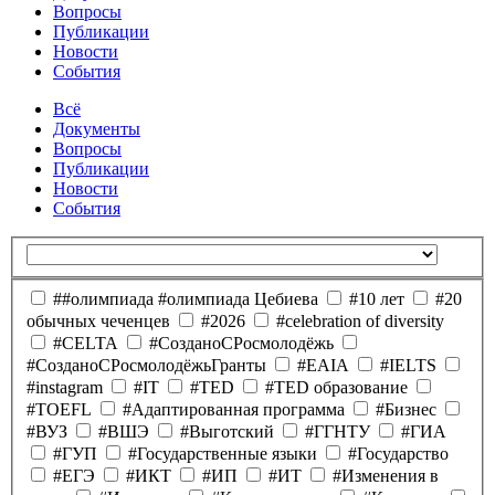
Вопросы
Публикации
Новости
События
Всё
Документы
Вопросы
Публикации
Новости
События
##олимпиада #олимпиада Цебиева
#10 лет
#20
обычных чеченцев
#2026
#celebration of diversity
#CELTA
#CозданоCРосмолодёжь
#CозданоCРосмолодёжьГранты
#EAIA
#IELTS
#instagram
#IT
#TED
#TED образование
#TOEFL
#Адаптированная программа
#Бизнес
#ВУЗ
#ВШЭ
#Выготский
#ГГНТУ
#ГИА
#ГУП
#Государственные языки
#Государство
#ЕГЭ
#ИКТ
#ИП
#ИТ
#Изменения в