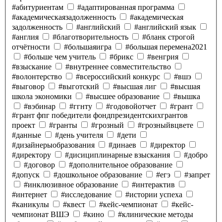
#абитуриентам
#адаптированная программа
#академическаязадолженность
#академическая
задолженность
#английский
#английский язык
#англия
#благотворительность
#бланк строгой
отчётности
#большаяигра
#большая перемена2021
#больше чем учитель
#брикс
#венгрия
#взыскание
#внутреннее совместительство
#волонтерство
#всероссийский конкурс
#вшэ
#выговор
#выготский
#высшая лиг
#высшая
школа экономики
#высшее образование
#вышка
#вэбинар
#ггнту
#годовойотчет
#грант
#грант фпг победители фондпрезидентскихгрантов
проект
#гранты
#грозный
#грозныйвцвете
#данные
#день учителя
#дети
#дизайнерыобразования
#динаев
#директор
#директору
#дисициплинарные взыскания
#добро
#договор
#дополнительное образование
#допуск
#дошкольное образование
#егэ
#запрет
#инклюзивное образование
#интерактив
#интернет
#исследование
#истории успеха
#каникулы
#квест
#кейс-чемпионат
#кейс-
чемпионат ВШЭ
#кино
#клинические методы