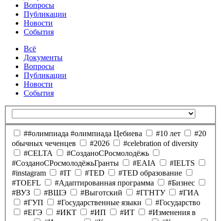
Вопросы
Публикации
Новости
События
Всё
Документы
Вопросы
Публикации
Новости
События
##олимпиада #олимпиада Цебиева
#10 лет
#20
обычных чеченцев
#2026
#celebration of diversity
#CELTA
#CозданоCРосмолодёжь
#CозданоCРосмолодёжьГранты
#EAIA
#IELTS
#instagram
#IT
#TED
#TED образование
#TOEFL
#Адаптированная программа
#Бизнес
#ВУЗ
#ВШЭ
#Выготский
#ГГНТУ
#ГИА
#ГУП
#Государственные языки
#Государство
#ЕГЭ
#ИКТ
#ИП
#ИТ
#Изменения в