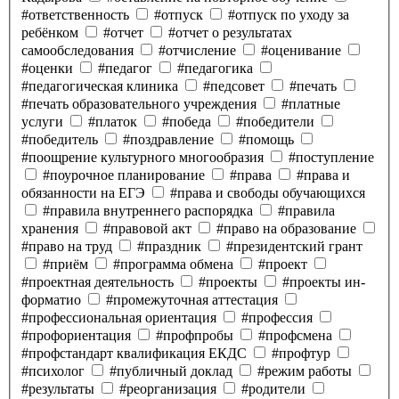
#ответственность
#отпуск
#отпуск по уходу за
ребёнком
#отчет
#отчет о результатах
самообследования
#отчисление
#оценивание
#оценки
#педагог
#педагогика
#педагогическая клиника
#педсовет
#печать
#печать образовательного учреждения
#платные
услуги
#платок
#победа
#победители
#победитель
#поздравление
#помощь
#поощрение культурного многообразия
#поступление
#поурочное планирование
#права
#права и
обязанности на ЕГЭ
#права и свободы обучающихся
#правила внутреннего распорядка
#правила
хранения
#правовой акт
#право на образование
#право на труд
#праздник
#президентский грант
#приём
#программа обмена
#проект
#проектная деятельность
#проекты
#проекты ин-
форматио
#промежуточная аттестация
#профессиональная ориентация
#профессия
#профориентация
#профпробы
#профсмена
#профстандарт квалификация ЕКДС
#профтур
#психолог
#публичный доклад
#режим работы
#результаты
#реорганизация
#родители