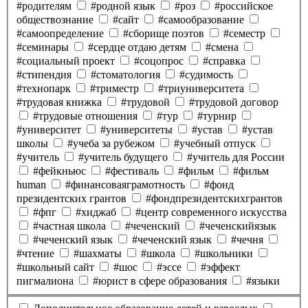
#родителям
#родной язык
#роз
#российское
обществознание
#сайт
#самообразование
#самоопределение
#сборище поэтов
#семестр
#семинары
#сердце отдаю детям
#смена
#социальный проект
#соцопрос
#справка
#стипендия
#стоматология
#судимость
#технопарк
#триместр
#триуниверситета
#трудовая книжка
#трудовой
#трудовой договор
#трудовые отношения
#тур
#турнир
#университет
#университеты
#устав
#устав
школы
#учеба за рубежом
#учебный отпуск
#учитель
#учитель будущего
#учитель для России
#фейкньюс
#фестиваль
#фильм
#фильм
human
#финансоваяграмотность
#фонд
президентских грантов
#фондпрезидентскихгрантов
#фпг
#хиджаб
#центр современного искусства
#частная школа
#чеченский
#чеченскийязык
#чеченский язык
#чеченский язык
#чечня
#чтение
#шахматы
#школа
#школьники
#школьный сайт
#шос
#эссе
#эффект
пигмалиона
#юрист в сфере образования
#языки