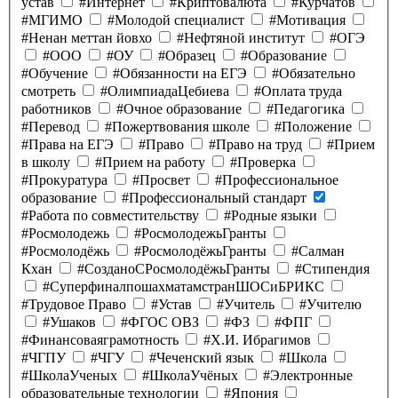
устав
#Интернет
#Криптовалюта
#Курчатов
#МГИМО
#Молодой специалист
#Мотивация
#Ненан меттан йовхо
#Нефтяной институт
#ОГЭ
#ООО
#ОУ
#Образец
#Образование
#Обучение
#Обязанности на ЕГЭ
#Обязательно
смотреть
#ОлимпиадаЦебиева
#Оплата труда
работников
#Очное образование
#Педагогика
#Перевод
#Пожертвования школе
#Положение
#Права на ЕГЭ
#Право
#Право на труд
#Прием
в школу
#Прием на работу
#Проверка
#Прокуратура
#Просвет
#Профессиональное
образование
#Профессиональный стандарт
#Работа по совместительству
#Родные языки
#Росмолодежь
#РосмолодежьГранты
#Росмолодёжь
#РосмолодёжьГранты
#Салман
Кхан
#СозданоСРосмолодёжьГранты
#Стипендия
#СуперфиналпошахматамстранШОСиБРИКС
#Трудовое Право
#Устав
#Учитель
#Учителю
#Ушаков
#ФГОС ОВЗ
#ФЗ
#ФПГ
#Финансоваяграмотность
#Х.И. Ибрагимов
#ЧГПУ
#ЧГУ
#Чеченский язык
#Школа
#ШколаУченых
#ШколаУчёных
#Электронные
образовательные технологии
#Япония