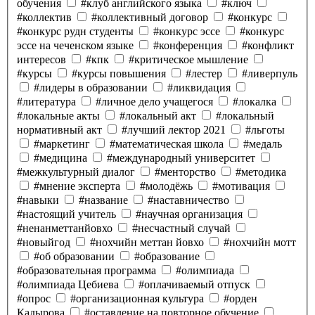
обучения
#клуб английского языка
#ключ
#коллектив
#коллективный договор
#конкурс
#конкурс рудн студенты
#конкурс эссе
#конкурс
эссе на чеченском языке
#конференция
#конфликт
интересов
#кпк
#критическое мышление
#курсы
#курсы повышения
#лестер
#ливерпуль
#лидеры в образовании
#ликвидация
#литература
#личное дело учащегося
#локалка
#локальные акты
#локальный акт
#локальный
нормативный акт
#лучший лектор 2021
#льготы
#маркетинг
#математическая школа
#медаль
#медицина
#международный университет
#межкультурный диалог
#менторство
#методика
#мнение эксперта
#молодёжь
#мотивация
#навыки
#название
#наставничество
#настоящий учитель
#научная организация
#ненанметтанйовхо
#несчастный случай
#новыйгод
#нохчийн меттан йовхо
#нохчийн мотт
#об образовании
#образование
#образовательная программа
#олимпиада
#олимпиада Цебиева
#оплачиваемый отпуск
#опрос
#организационная культура
#орден
Кадырова
#оставление на повторное обучение