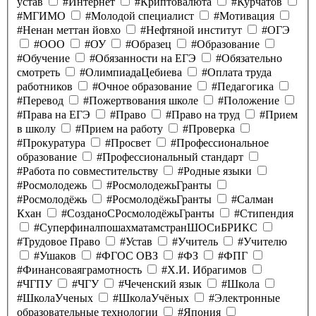
устав
#Интернет
#Криптовалюта
#Курчатов
#МГИМО
#Молодой специалист
#Мотивация
#Ненан меттан йовхо
#Нефтяной институт
#ОГЭ
#ООО
#ОУ
#Образец
#Образование
#Обучение
#Обязанности на ЕГЭ
#Обязательно
смотреть
#ОлимпиадаЦебиева
#Оплата труда
работников
#Очное образование
#Педагогика
#Перевод
#Пожертвования школе
#Положение
#Права на ЕГЭ
#Право
#Право на труд
#Прием
в школу
#Прием на работу
#Проверка
#Прокуратура
#Просвет
#Профессиональное
образование
#Профессиональный стандарт
#Работа по совместительству
#Родные языки
#Росмолодежь
#РосмолодежьГранты
#Росмолодёжь
#РосмолодёжьГранты
#Салман
Кхан
#СозданоСРосмолодёжьГранты
#Стипендия
#СуперфиналпошахматамстранШОСиБРИКС
#Трудовое Право
#Устав
#Учитель
#Учителю
#Ушаков
#ФГОС ОВЗ
#ФЗ
#ФПГ
#Финансоваяграмотность
#Х.И. Ибрагимов
#ЧГПУ
#ЧГУ
#Чеченский язык
#Школа
#ШколаУченых
#ШколаУчёных
#Электронные
образовательные технологии
#Япония