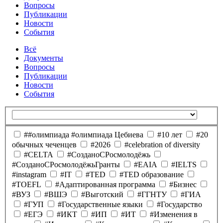
Вопросы
Публикации
Новости
События
Всё
Документы
Вопросы
Публикации
Новости
События
##олимпиада #олимпиада Цебиева
#10 лет
#20
обычных чеченцев
#2026
#celebration of diversity
#CELTA
#CозданоCРосмолодёжь
#CозданоCРосмолодёжьГранты
#EAIA
#IELTS
#instagram
#IT
#TED
#TED образование
#TOEFL
#Адаптированная программа
#Бизнес
#ВУЗ
#ВШЭ
#Выготский
#ГГНТУ
#ГИА
#ГУП
#Государственные языки
#Государство
#ЕГЭ
#ИКТ
#ИП
#ИТ
#Изменения в