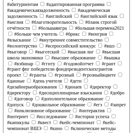
#абитуриентам
#адаптированная программа
#академическаязадолженность
#академическая
задолженность
#английский
#английский язык
#англия
#благотворительность
#бланк строгой
отчётности
#большаяигра
#большая перемена2021
#больше чем учитель
#брикс
#венгрия
#взыскание
#внутреннее совместительство
#волонтерство
#всероссийский конкурс
#вшэ
#выговор
#выготский
#высшая лиг
#высшая
школа экономики
#высшее образование
#вышка
#вэбинар
#ггнту
#годовойотчет
#грант
#грант фпг победители фондпрезидентскихгрантов
проект
#гранты
#грозный
#грозныйвцвете
#данные
#день учителя
#дети
#дизайнерыобразования
#динаев
#директор
#директору
#дисициплинарные взыскания
#добро
#договор
#дополнительное образование
#допуск
#дошкольное образование
#егэ
#запрет
#инклюзивное образование
#интерактив
#интернет
#исследование
#истории успеха
#каникулы
#квест
#кейс-чемпионат
#кейс-
чемпионат ВШЭ
#кино
#клинические методы