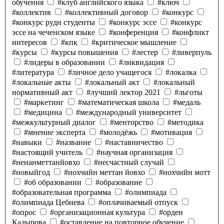
обучения
#клуб английского языка
#ключ
#коллектив
#коллективный договор
#конкурс
#конкурс рудн студенты
#конкурс эссе
#конкурс
эссе на чеченском языке
#конференция
#конфликт
интересов
#кпк
#критическое мышление
#курсы
#курсы повышения
#лестер
#ливерпуль
#лидеры в образовании
#ликвидация
#литература
#личное дело учащегося
#локалка
#локальные акты
#локальный акт
#локальный
нормативный акт
#лучший лектор 2021
#льготы
#маркетинг
#математическая школа
#медаль
#медицина
#международный университет
#межкультурный диалог
#менторство
#методика
#мнение эксперта
#молодёжь
#мотивация
#навыки
#название
#наставничество
#настоящий учитель
#научная организация
#ненанметтанйовхо
#несчастный случай
#новыйгод
#нохчийн меттан йовхо
#нохчийн мотт
#об образовании
#образование
#образовательная программа
#олимпиада
#олимпиада Цебиева
#оплачиваемый отпуск
#опрос
#организационная культура
#орден
Кадырова
#оставление на повторное обучение