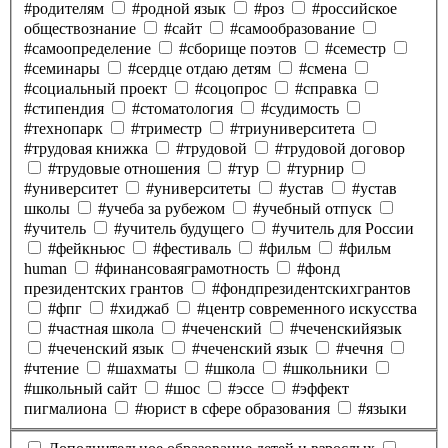
#родителям
#родной язык
#роз
#российское
обществознание
#сайт
#самообразование
#самоопределение
#сборище поэтов
#семестр
#семинары
#сердце отдаю детям
#смена
#социальный проект
#соцопрос
#справка
#стипендия
#стоматология
#судимость
#технопарк
#триместр
#триуниверситета
#трудовая книжка
#трудовой
#трудовой договор
#трудовые отношения
#тур
#турнир
#университет
#университеты
#устав
#устав
школы
#учеба за рубежом
#учебный отпуск
#учитель
#учитель будущего
#учитель для России
#фейкньюс
#фестиваль
#фильм
#фильм
human
#финансоваяграмотность
#фонд
президентских грантов
#фондпрезидентскихгрантов
#фпг
#хиджаб
#центр современного искусства
#частная школа
#чеченский
#чеченскийязык
#чеченский язык
#чеченский язык
#чечня
#чтение
#шахматы
#школа
#школьники
#школьный сайт
#шос
#эссе
#эффект
пигмалиона
#юрист в сфере образования
#языки