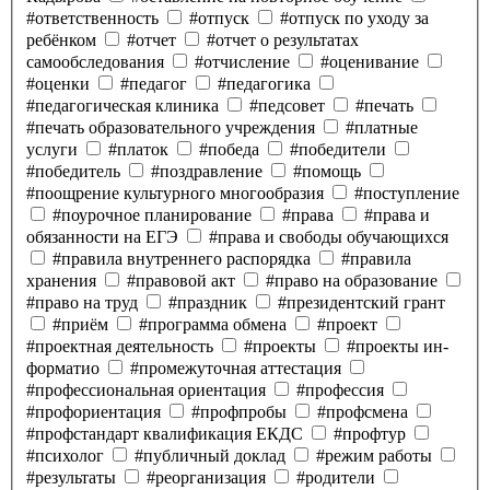
#ответственность
#отпуск
#отпуск по уходу за
ребёнком
#отчет
#отчет о результатах
самообследования
#отчисление
#оценивание
#оценки
#педагог
#педагогика
#педагогическая клиника
#педсовет
#печать
#печать образовательного учреждения
#платные
услуги
#платок
#победа
#победители
#победитель
#поздравление
#помощь
#поощрение культурного многообразия
#поступление
#поурочное планирование
#права
#права и
обязанности на ЕГЭ
#права и свободы обучающихся
#правила внутреннего распорядка
#правила
хранения
#правовой акт
#право на образование
#право на труд
#праздник
#президентский грант
#приём
#программа обмена
#проект
#проектная деятельность
#проекты
#проекты ин-
форматио
#промежуточная аттестация
#профессиональная ориентация
#профессия
#профориентация
#профпробы
#профсмена
#профстандарт квалификация ЕКДС
#профтур
#психолог
#публичный доклад
#режим работы
#результаты
#реорганизация
#родители