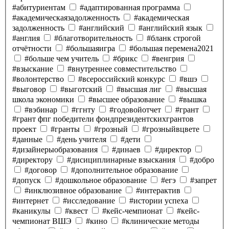
#абитуриентам
#адаптированная программа
#академическаязадолженность
#академическая
задолженность
#английский
#английский язык
#англия
#благотворительность
#бланк строгой
отчётности
#большаяигра
#большая перемена2021
#больше чем учитель
#брикс
#венгрия
#взыскание
#внутреннее совместительство
#волонтерство
#всероссийский конкурс
#вшэ
#выговор
#выготский
#высшая лиг
#высшая
школа экономики
#высшее образование
#вышка
#вэбинар
#ггнту
#годовойотчет
#грант
#грант фпг победители фондпрезидентскихгрантов
проект
#гранты
#грозный
#грозныйвцвете
#данные
#день учителя
#дети
#дизайнерыобразования
#динаев
#директор
#директору
#дисициплинарные взыскания
#добро
#договор
#дополнительное образование
#допуск
#дошкольное образование
#егэ
#запрет
#инклюзивное образование
#интерактив
#интернет
#исследование
#истории успеха
#каникулы
#квест
#кейс-чемпионат
#кейс-
чемпионат ВШЭ
#кино
#клинические методы