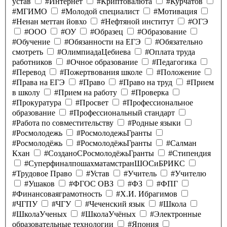
устав
#Интернет
#Криптовалюта
#Курчатов
#МГИМО
#Молодой специалист
#Мотивация
#Ненан меттан йовхо
#Нефтяной институт
#ОГЭ
#ООО
#ОУ
#Образец
#Образование
#Обучение
#Обязанности на ЕГЭ
#Обязательно
смотреть
#ОлимпиадаЦебиева
#Оплата труда
работников
#Очное образование
#Педагогика
#Перевод
#Пожертвования школе
#Положение
#Права на ЕГЭ
#Право
#Право на труд
#Прием
в школу
#Прием на работу
#Проверка
#Прокуратура
#Просвет
#Профессиональное
образование
#Профессиональный стандарт
#Работа по совместительству
#Родные языки
#Росмолодежь
#РосмолодежьГранты
#Росмолодёжь
#РосмолодёжьГранты
#Салман
Кхан
#СозданоСРосмолодёжьГранты
#Стипендия
#СуперфиналпошахматамстранШОСиБРИКС
#Трудовое Право
#Устав
#Учитель
#Учителю
#Ушаков
#ФГОС ОВЗ
#ФЗ
#ФПГ
#Финансоваяграмотность
#Х.И. Ибрагимов
#ЧГПУ
#ЧГУ
#Чеченский язык
#Школа
#ШколаУченых
#ШколаУчёных
#Электронные
образовательные технологии
#Япония