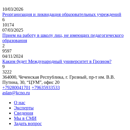
10/03/2026
Реорганизация и ликвидация образовательных учреждений
6
10174
07/03/2025
Прием на работу в школу лиц, не имеющих педагогического
образования
2
9597
04/11/2024
Каким будет Международный университет в Грозном?
9
3222
364000, Чеченская Республика, г. Грозный,
пр-т им. В.В.
Путина, 30, “ЦУМ”, офис 20
+79280041701
+79635933533
aslan@kcno.ru
О нас
Эксперты
Сведения
Мы в СМИ
Задать вопрос