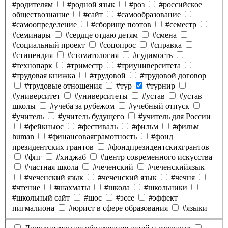
#родителям
#родной язык
#роз
#российское
обществознание
#сайт
#самообразование
#самоопределение
#сборище поэтов
#семестр
#семинары
#сердце отдаю детям
#смена
#социальный проект
#соцопрос
#справка
#стипендия
#стоматология
#судимость
#технопарк
#триместр
#триуниверситета
#трудовая книжка
#трудовой
#трудовой договор
#трудовые отношения
#тур
#турнир
#университет
#университеты
#устав
#устав
школы
#учеба за рубежом
#учебный отпуск
#учитель
#учитель будущего
#учитель для России
#фейкньюс
#фестиваль
#фильм
#фильм
human
#финансоваяграмотность
#фонд
президентских грантов
#фондпрезидентскихгрантов
#фпг
#хиджаб
#центр современного искусства
#частная школа
#чеченский
#чеченскийязык
#чеченский язык
#чеченский язык
#чечня
#чтение
#шахматы
#школа
#школьники
#школьный сайт
#шос
#эссе
#эффект
пигмалиона
#юрист в сфере образования
#языки