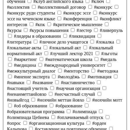
обучения
#клуб английского языка
#ключ
#коллектив
#коллективный договор
#конкурс
#конкурс рудн студенты
#конкурс эссе
#конкурс
эссе на чеченском языке
#конференция
#конфликт
интересов
#кпк
#критическое мышление
#курсы
#курсы повышения
#лестер
#ливерпуль
#лидеры в образовании
#ликвидация
#литература
#личное дело учащегося
#локалка
#локальные акты
#локальный акт
#локальный
нормативный акт
#лучший лектор 2021
#льготы
#маркетинг
#математическая школа
#медаль
#медицина
#международный университет
#межкультурный диалог
#менторство
#методика
#мнение эксперта
#молодёжь
#мотивация
#навыки
#название
#наставничество
#настоящий учитель
#научная организация
#ненанметтанйовхо
#несчастный случай
#новыйгод
#нохчийн меттан йовхо
#нохчийн мотт
#об образовании
#образование
#образовательная программа
#олимпиада
#олимпиада Цебиева
#оплачиваемый отпуск
#опрос
#организационная культура
#орден
Кадырова
#оставление на повторное обучение