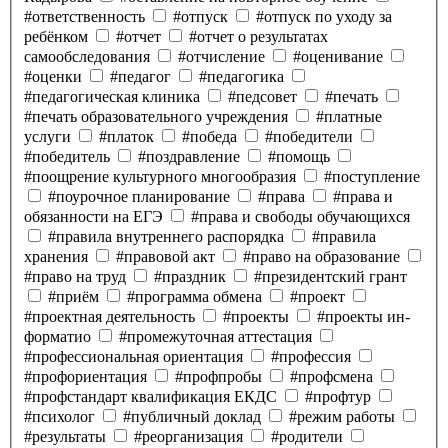
#ответственность
#отпуск
#отпуск по уходу за
ребёнком
#отчет
#отчет о результатах
самообследования
#отчисление
#оценивание
#оценки
#педагог
#педагогика
#педагогическая клиника
#педсовет
#печать
#печать образовательного учреждения
#платные
услуги
#платок
#победа
#победители
#победитель
#поздравление
#помощь
#поощрение культурного многообразия
#поступление
#поурочное планирование
#права
#права и
обязанности на ЕГЭ
#права и свободы обучающихся
#правила внутреннего распорядка
#правила
хранения
#правовой акт
#право на образование
#право на труд
#праздник
#президентский грант
#приём
#программа обмена
#проект
#проектная деятельность
#проекты
#проекты ин-
форматио
#промежуточная аттестация
#профессиональная ориентация
#профессия
#профориентация
#профпробы
#профсмена
#профстандарт квалификация ЕКДС
#профтур
#психолог
#публичный доклад
#режим работы
#результаты
#реорганизация
#родители