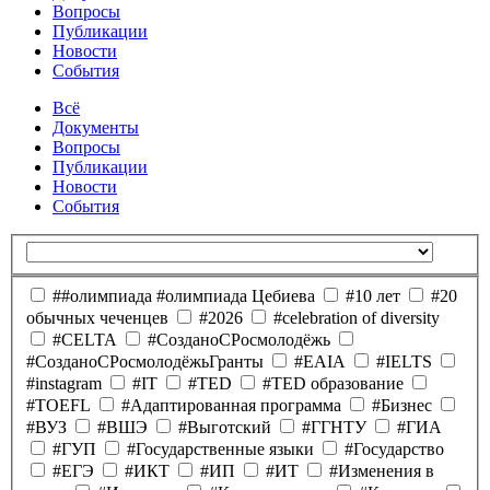
Вопросы
Публикации
Новости
События
Всё
Документы
Вопросы
Публикации
Новости
События
##олимпиада #олимпиада Цебиева
#10 лет
#20
обычных чеченцев
#2026
#celebration of diversity
#CELTA
#CозданоCРосмолодёжь
#CозданоCРосмолодёжьГранты
#EAIA
#IELTS
#instagram
#IT
#TED
#TED образование
#TOEFL
#Адаптированная программа
#Бизнес
#ВУЗ
#ВШЭ
#Выготский
#ГГНТУ
#ГИА
#ГУП
#Государственные языки
#Государство
#ЕГЭ
#ИКТ
#ИП
#ИТ
#Изменения в