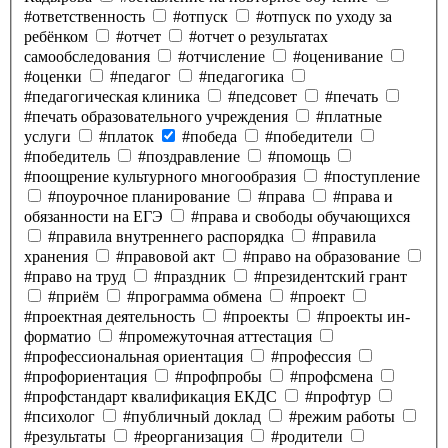
#ответственность
#отпуск
#отпуск по уходу за
ребёнком
#отчет
#отчет о результатах
самообследования
#отчисление
#оценивание
#оценки
#педагог
#педагогика
#педагогическая клиника
#педсовет
#печать
#печать образовательного учреждения
#платные
услуги
#платок
#победа
#победители
#победитель
#поздравление
#помощь
#поощрение культурного многообразия
#поступление
#поурочное планирование
#права
#права и
обязанности на ЕГЭ
#права и свободы обучающихся
#правила внутреннего распорядка
#правила
хранения
#правовой акт
#право на образование
#право на труд
#праздник
#президентский грант
#приём
#программа обмена
#проект
#проектная деятельность
#проекты
#проекты ин-
форматио
#промежуточная аттестация
#профессиональная ориентация
#профессия
#профориентация
#профпробы
#профсмена
#профстандарт квалификация ЕКДС
#профтур
#психолог
#публичный доклад
#режим работы
#результаты
#реорганизация
#родители