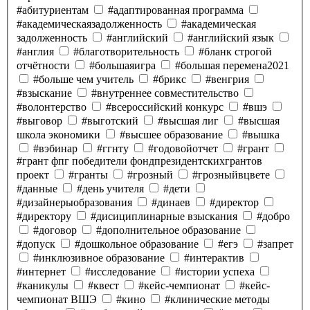
#абитуриентам
#адаптированная программа
#академическаязадолженность
#академическая
задолженность
#английский
#английский язык
#англия
#благотворительность
#бланк строгой
отчётности
#большаяигра
#большая перемена2021
#больше чем учитель
#брикс
#венгрия
#взыскание
#внутреннее совместительство
#волонтерство
#всероссийский конкурс
#вшэ
#выговор
#выготский
#высшая лиг
#высшая
школа экономики
#высшее образование
#вышка
#вэбинар
#ггнту
#годовойотчет
#грант
#грант фпг победители фондпрезидентскихгрантов
проект
#гранты
#грозный
#грозныйвцвете
#данные
#день учителя
#дети
#дизайнерыобразования
#динаев
#директор
#директору
#дисициплинарные взыскания
#добро
#договор
#дополнительное образование
#допуск
#дошкольное образование
#егэ
#запрет
#инклюзивное образование
#интерактив
#интернет
#исследование
#истории успеха
#каникулы
#квест
#кейс-чемпионат
#кейс-
чемпионат ВШЭ
#кино
#клинические методы