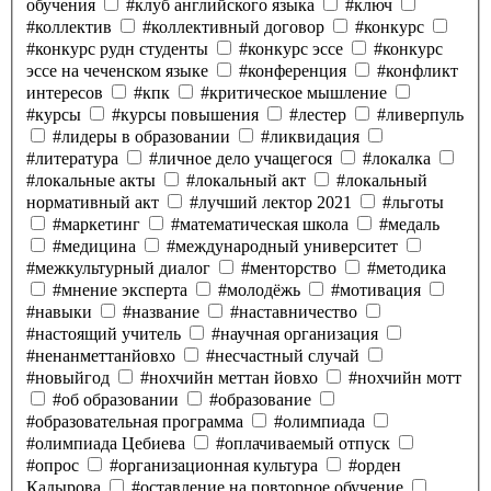
обучения
#клуб английского языка
#ключ
#коллектив
#коллективный договор
#конкурс
#конкурс рудн студенты
#конкурс эссе
#конкурс
эссе на чеченском языке
#конференция
#конфликт
интересов
#кпк
#критическое мышление
#курсы
#курсы повышения
#лестер
#ливерпуль
#лидеры в образовании
#ликвидация
#литература
#личное дело учащегося
#локалка
#локальные акты
#локальный акт
#локальный
нормативный акт
#лучший лектор 2021
#льготы
#маркетинг
#математическая школа
#медаль
#медицина
#международный университет
#межкультурный диалог
#менторство
#методика
#мнение эксперта
#молодёжь
#мотивация
#навыки
#название
#наставничество
#настоящий учитель
#научная организация
#ненанметтанйовхо
#несчастный случай
#новыйгод
#нохчийн меттан йовхо
#нохчийн мотт
#об образовании
#образование
#образовательная программа
#олимпиада
#олимпиада Цебиева
#оплачиваемый отпуск
#опрос
#организационная культура
#орден
Кадырова
#оставление на повторное обучение