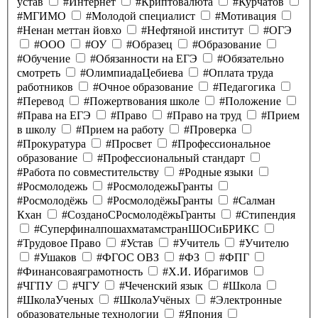
устав
#Интернет
#Криптовалюта
#Курчатов
#МГИМО
#Молодой специалист
#Мотивация
#Ненан меттан йовхо
#Нефтяной институт
#ОГЭ
#ООО
#ОУ
#Образец
#Образование
#Обучение
#Обязанности на ЕГЭ
#Обязательно
смотреть
#ОлимпиадаЦебиева
#Оплата труда
работников
#Очное образование
#Педагогика
#Перевод
#Пожертвования школе
#Положение
#Права на ЕГЭ
#Право
#Право на труд
#Прием
в школу
#Прием на работу
#Проверка
#Прокуратура
#Просвет
#Профессиональное
образование
#Профессиональный стандарт
#Работа по совместительству
#Родные языки
#Росмолодежь
#РосмолодежьГранты
#Росмолодёжь
#РосмолодёжьГранты
#Салман
Кхан
#СозданоСРосмолодёжьГранты
#Стипендия
#СуперфиналпошахматамстранШОСиБРИКС
#Трудовое Право
#Устав
#Учитель
#Учителю
#Ушаков
#ФГОС ОВЗ
#ФЗ
#ФПГ
#Финансоваяграмотность
#Х.И. Ибрагимов
#ЧГПУ
#ЧГУ
#Чеченский язык
#Школа
#ШколаУченых
#ШколаУчёных
#Электронные
образовательные технологии
#Япония