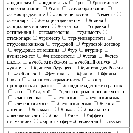
#родителям
#родной язык
#роз
#российское
обществознание
#сайт
#самообразование
#самоопределение
#сборище поэтов
#семестр
#семинары
#сердце отдаю детям
#смена
#социальный проект
#соцопрос
#справка
#стипендия
#стоматология
#судимость
#технопарк
#триместр
#триуниверситета
#трудовая книжка
#трудовой
#трудовой договор
#трудовые отношения
#тур
#турнир
#университет
#университеты
#устав
#устав
школы
#учеба за рубежом
#учебный отпуск
#учитель
#учитель будущего
#учитель для России
#фейкньюс
#фестиваль
#фильм
#фильм
human
#финансоваяграмотность
#фонд
президентских грантов
#фондпрезидентскихгрантов
#фпг
#хиджаб
#центр современного искусства
#частная школа
#чеченский
#чеченскийязык
#чеченский язык
#чеченский язык
#чечня
#чтение
#шахматы
#школа
#школьники
#школьный сайт
#шос
#эссе
#эффект
пигмалиона
#юрист в сфере образования
#языки