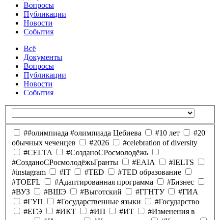
Вопросы
Публикации
Новости
События
Всё
Документы
Вопросы
Публикации
Новости
События
##олимпиада #олимпиада Цебиева
#10 лет
#20
обычных чеченцев
#2026
#celebration of diversity
#CELTA
#CозданоCРосмолодёжь
#CозданоCРосмолодёжьГранты
#EAIA
#IELTS
#instagram
#IT
#TED
#TED образование
#TOEFL
#Адаптированная программа
#Бизнес
#ВУЗ
#ВШЭ
#Выготский
#ГГНТУ
#ГИА
#ГУП
#Государственные языки
#Государство
#ЕГЭ
#ИКТ
#ИП
#ИТ
#Изменения в