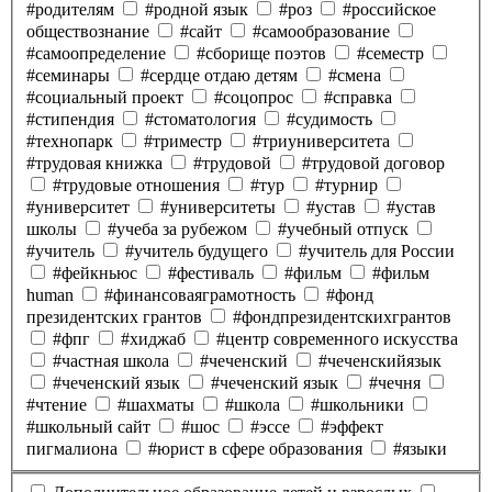
#родителям
#родной язык
#роз
#российское
обществознание
#сайт
#самообразование
#самоопределение
#сборище поэтов
#семестр
#семинары
#сердце отдаю детям
#смена
#социальный проект
#соцопрос
#справка
#стипендия
#стоматология
#судимость
#технопарк
#триместр
#триуниверситета
#трудовая книжка
#трудовой
#трудовой договор
#трудовые отношения
#тур
#турнир
#университет
#университеты
#устав
#устав
школы
#учеба за рубежом
#учебный отпуск
#учитель
#учитель будущего
#учитель для России
#фейкньюс
#фестиваль
#фильм
#фильм
human
#финансоваяграмотность
#фонд
президентских грантов
#фондпрезидентскихгрантов
#фпг
#хиджаб
#центр современного искусства
#частная школа
#чеченский
#чеченскийязык
#чеченский язык
#чеченский язык
#чечня
#чтение
#шахматы
#школа
#школьники
#школьный сайт
#шос
#эссе
#эффект
пигмалиона
#юрист в сфере образования
#языки