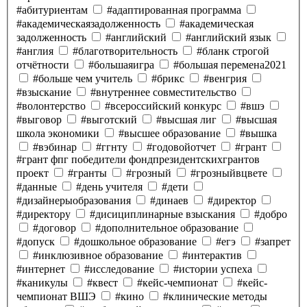
#абитуриентам
#адаптированная программа
#академическаязадолженность
#академическая
задолженность
#английский
#английский язык
#англия
#благотворительность
#бланк строгой
отчётности
#большаяигра
#большая перемена2021
#больше чем учитель
#брикс
#венгрия
#взыскание
#внутреннее совместительство
#волонтерство
#всероссийский конкурс
#вшэ
#выговор
#выготский
#высшая лиг
#высшая
школа экономики
#высшее образование
#вышка
#вэбинар
#ггнту
#годовойотчет
#грант
#грант фпг победители фондпрезидентскихгрантов
проект
#гранты
#грозный
#грозныйвцвете
#данные
#день учителя
#дети
#дизайнерыобразования
#динаев
#директор
#директору
#дисициплинарные взыскания
#добро
#договор
#дополнительное образование
#допуск
#дошкольное образование
#егэ
#запрет
#инклюзивное образование
#интерактив
#интернет
#исследование
#истории успеха
#каникулы
#квест
#кейс-чемпионат
#кейс-
чемпионат ВШЭ
#кино
#клинические методы