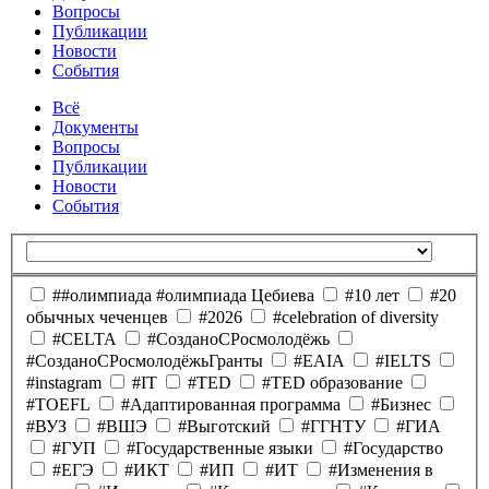
Вопросы
Публикации
Новости
События
Всё
Документы
Вопросы
Публикации
Новости
События
##олимпиада #олимпиада Цебиева
#10 лет
#20
обычных чеченцев
#2026
#celebration of diversity
#CELTA
#CозданоCРосмолодёжь
#CозданоCРосмолодёжьГранты
#EAIA
#IELTS
#instagram
#IT
#TED
#TED образование
#TOEFL
#Адаптированная программа
#Бизнес
#ВУЗ
#ВШЭ
#Выготский
#ГГНТУ
#ГИА
#ГУП
#Государственные языки
#Государство
#ЕГЭ
#ИКТ
#ИП
#ИТ
#Изменения в