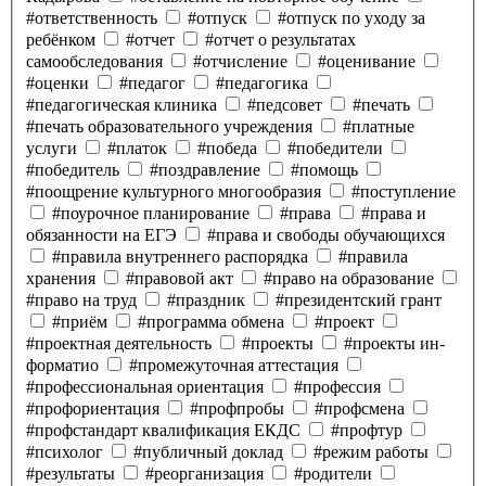
#ответственность
#отпуск
#отпуск по уходу за
ребёнком
#отчет
#отчет о результатах
самообследования
#отчисление
#оценивание
#оценки
#педагог
#педагогика
#педагогическая клиника
#педсовет
#печать
#печать образовательного учреждения
#платные
услуги
#платок
#победа
#победители
#победитель
#поздравление
#помощь
#поощрение культурного многообразия
#поступление
#поурочное планирование
#права
#права и
обязанности на ЕГЭ
#права и свободы обучающихся
#правила внутреннего распорядка
#правила
хранения
#правовой акт
#право на образование
#право на труд
#праздник
#президентский грант
#приём
#программа обмена
#проект
#проектная деятельность
#проекты
#проекты ин-
форматио
#промежуточная аттестация
#профессиональная ориентация
#профессия
#профориентация
#профпробы
#профсмена
#профстандарт квалификация ЕКДС
#профтур
#психолог
#публичный доклад
#режим работы
#результаты
#реорганизация
#родители