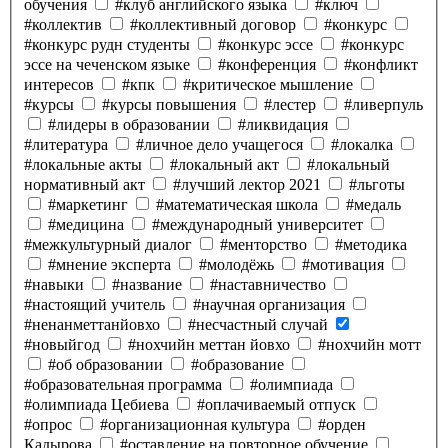
обучения
#клуб английского языка
#ключ
#коллектив
#коллективный договор
#конкурс
#конкурс рудн студенты
#конкурс эссе
#конкурс
эссе на чеченском языке
#конференция
#конфликт
интересов
#кпк
#критическое мышление
#курсы
#курсы повышения
#лестер
#ливерпуль
#лидеры в образовании
#ликвидация
#литература
#личное дело учащегося
#локалка
#локальные акты
#локальный акт
#локальный
нормативный акт
#лучший лектор 2021
#льготы
#маркетинг
#математическая школа
#медаль
#медицина
#международный университет
#межкультурный диалог
#менторство
#методика
#мнение эксперта
#молодёжь
#мотивация
#навыки
#название
#наставничество
#настоящий учитель
#научная организация
#ненанметтанйовхо
#несчастный случай
#новыйгод
#нохчийн меттан йовхо
#нохчийн мотт
#об образовании
#образование
#образовательная программа
#олимпиада
#олимпиада Цебиева
#оплачиваемый отпуск
#опрос
#организационная культура
#орден
Кадырова
#оставление на повторное обучение