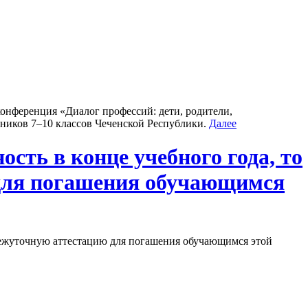
нференция «Диалог профессий: дети, родители,
ников 7–10 классов Чеченской Республики.
Далее
сть в конце учебного года, то
 для погашения обучающимся
омежуточную аттестацию для погашения обучающимся этой