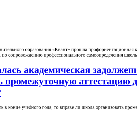
ительного образования «Квант» прошла профориентационная ко
а по сопровождению профессионального самоопределения школь
лась академическая задолженно
ть промежуточную аттестацию
?
ть в конце учебного года, то вправе ли школа организовать пр