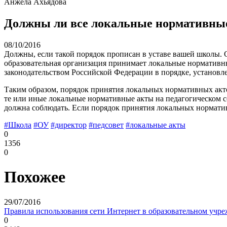
Анжела Ахьядова
Должны ли все локальные нормативные
08/10/2016
Должны, если такой порядок прописан в уставе вашей школы. С
образовательная организация принимает локальные нормативн
законодательством Российской Федерации в порядке, установле
Таким образом, порядок принятия локальных нормативных акт
те или иные локальные нормативные акты на педагогическом с
должна соблюдать. Если порядок принятия локальных нормативн
#Школа
#ОУ
#директор
#педсовет
#локальные акты
0
1356
0
Похожее
29/07/2016
Правила использования сети Интернет в образовательном учр
0