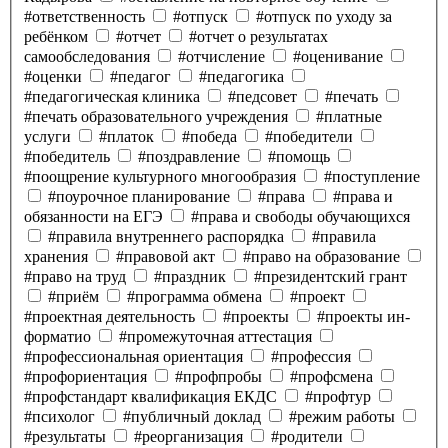
#ответственность
#отпуск
#отпуск по уходу за
ребёнком
#отчет
#отчет о результатах
самообследования
#отчисление
#оценивание
#оценки
#педагог
#педагогика
#педагогическая клиника
#педсовет
#печать
#печать образовательного учреждения
#платные
услуги
#платок
#победа
#победители
#победитель
#поздравление
#помощь
#поощрение культурного многообразия
#поступление
#поурочное планирование
#права
#права и
обязанности на ЕГЭ
#права и свободы обучающихся
#правила внутреннего распорядка
#правила
хранения
#правовой акт
#право на образование
#право на труд
#праздник
#президентский грант
#приём
#программа обмена
#проект
#проектная деятельность
#проекты
#проекты ин-
форматио
#промежуточная аттестация
#профессиональная ориентация
#профессия
#профориентация
#профпробы
#профсмена
#профстандарт квалификация ЕКДС
#профтур
#психолог
#публичный доклад
#режим работы
#результаты
#реорганизация
#родители