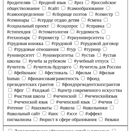
#родителям
#родной язык
#роз
#российское
обществознание
#сайт
#самообразование
#самоопределение
#сборище поэтов
#семестр
#семинары
#сердце отдаю детям
#смена
#социальный проект
#соцопрос
#справка
#стипендия
#стоматология
#судимость
#технопарк
#триместр
#триуниверситета
#трудовая книжка
#трудовой
#трудовой договор
#трудовые отношения
#тур
#турнир
#университет
#университеты
#устав
#устав
школы
#учеба за рубежом
#учебный отпуск
#учитель
#учитель будущего
#учитель для России
#фейкньюс
#фестиваль
#фильм
#фильм
human
#финансоваяграмотность
#фонд
президентских грантов
#фондпрезидентскихгрантов
#фпг
#хиджаб
#центр современного искусства
#частная школа
#чеченский
#чеченскийязык
#чеченский язык
#чеченский язык
#чечня
#чтение
#шахматы
#школа
#школьники
#школьный сайт
#шос
#эссе
#эффект
пигмалиона
#юрист в сфере образования
#языки