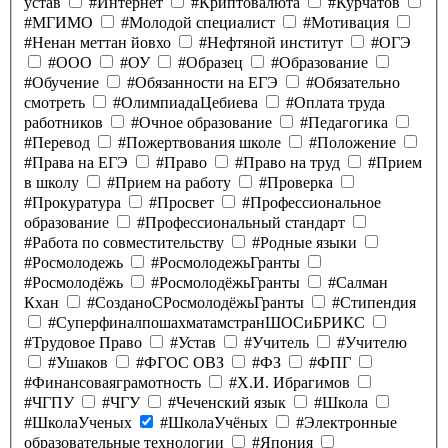
устав
#Интернет
#Криптовалюта
#Курчатов
#МГИМО
#Молодой специалист
#Мотивация
#Ненан меттан йовхо
#Нефтяной институт
#ОГЭ
#ООО
#ОУ
#Образец
#Образование
#Обучение
#Обязанности на ЕГЭ
#Обязательно
смотреть
#ОлимпиадаЦебиева
#Оплата труда
работников
#Очное образование
#Педагогика
#Перевод
#Пожертвования школе
#Положение
#Права на ЕГЭ
#Право
#Право на труд
#Прием
в школу
#Прием на работу
#Проверка
#Прокуратура
#Просвет
#Профессиональное
образование
#Профессиональный стандарт
#Работа по совместительству
#Родные языки
#Росмолодежь
#РосмолодежьГранты
#Росмолодёжь
#РосмолодёжьГранты
#Салман
Кхан
#СозданоСРосмолодёжьГранты
#Стипендия
#СуперфиналпошахматамстранШОСиБРИКС
#Трудовое Право
#Устав
#Учитель
#Учителю
#Ушаков
#ФГОС ОВЗ
#ФЗ
#ФПГ
#Финансоваяграмотность
#Х.И. Ибрагимов
#ЧГПУ
#ЧГУ
#Чеченский язык
#Школа
#ШколаУченых
#ШколаУчёных
#Электронные
образовательные технологии
#Япония