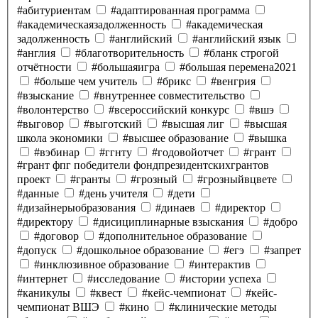
#абитуриентам
#адаптированная программа
#академическаязадолженность
#академическая
задолженность
#английский
#английский язык
#англия
#благотворительность
#бланк строгой
отчётности
#большаяигра
#большая перемена2021
#больше чем учитель
#брикс
#венгрия
#взыскание
#внутреннее совместительство
#волонтерство
#всероссийский конкурс
#вшэ
#выговор
#выготский
#высшая лиг
#высшая
школа экономики
#высшее образование
#вышка
#вэбинар
#ггнту
#годовойотчет
#грант
#грант фпг победители фондпрезидентскихгрантов
проект
#гранты
#грозный
#грозныйвцвете
#данные
#день учителя
#дети
#дизайнерыобразования
#динаев
#директор
#директору
#дисициплинарные взыскания
#добро
#договор
#дополнительное образование
#допуск
#дошкольное образование
#егэ
#запрет
#инклюзивное образование
#интерактив
#интернет
#исследование
#истории успеха
#каникулы
#квест
#кейс-чемпионат
#кейс-
чемпионат ВШЭ
#кино
#клинические методы