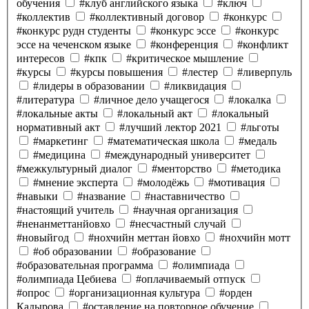
обучения
#клуб английского языка
#ключ
#коллектив
#коллективный договор
#конкурс
#конкурс рудн студенты
#конкурс эссе
#конкурс
эссе на чеченском языке
#конференция
#конфликт
интересов
#кпк
#критическое мышление
#курсы
#курсы повышения
#лестер
#ливерпуль
#лидеры в образовании
#ликвидация
#литература
#личное дело учащегося
#локалка
#локальные акты
#локальный акт
#локальный
нормативный акт
#лучший лектор 2021
#льготы
#маркетинг
#математическая школа
#медаль
#медицина
#международный университет
#межкультурный диалог
#менторство
#методика
#мнение эксперта
#молодёжь
#мотивация
#навыки
#название
#наставничество
#настоящий учитель
#научная организация
#ненанметтанйовхо
#несчастный случай
#новыйгод
#нохчийн меттан йовхо
#нохчийн мотт
#об образовании
#образование
#образовательная программа
#олимпиада
#олимпиада Цебиева
#оплачиваемый отпуск
#опрос
#организационная культура
#орден
Кадырова
#оставление на повторное обучение