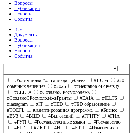
Вопросы
Публикации
Новости
События
Всё
Документы
Вопросы
Публикации
Новости
События
##олимпиада #олимпиада Цебиева
#10 лет
#20
обычных чеченцев
#2026
#celebration of diversity
#CELTA
#CозданоCРосмолодёжь
#CозданоCРосмолодёжьГранты
#EAIA
#IELTS
#instagram
#IT
#TED
#TED образование
#TOEFL
#Адаптированная программа
#Бизнес
#ВУЗ
#ВШЭ
#Выготский
#ГГНТУ
#ГИА
#ГУП
#Государственные языки
#Государство
#ЕГЭ
#ИКТ
#ИП
#ИТ
#Изменения в