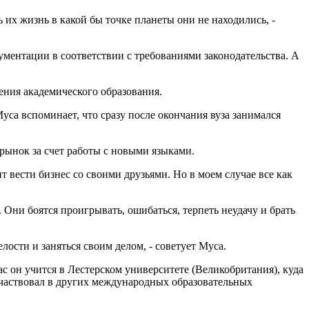
ь их жизнь в какой бы точке планеты они не находились, -
ментации в соответствии с требованиями законодательства. А
ения академического образования.
са вспоминает, что сразу после окончания вуза занимался
рынок за счет работы с новыми языками.
т вести бизнес со своими друзьями. Но в моем случае все как
Они боятся проигрывать, ошибаться, терпеть неудачу и брать
елости и заняться своим делом, - советует Муса.
с он учится в Лестерском университете (Великобритания), куда
 участвовал в других международных образовательных