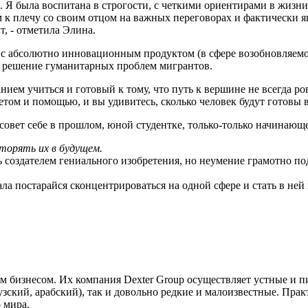
е. Я была воспитана в строгости, с четкими ориентирами в жизни
м к плечу со своим отцом на важных переговорах и фактически я
, - отметила Элина.
 с абсолютно инновационным продуктом (в сфере возобновляемо
 в решение гуманитарных проблем мигрантов.
ием учиться и готовый к тому, что путь к вершине не всегда ров
ветом и помощью, и вы удивитесь, сколько человек будут готовы 
совет себе в прошлом, юной студентке, только-только начинающе
торять их в будущем.
создателем гениального изобретения, но неумение грамотно под
ала постарайся сконцентрироваться на одной сфере и стать в н
 бизнесом. Их компания Dexter Group осуществляет устные и пи
ский, арабский), так и довольно редкие и малоизвестные. Прак
 мира.