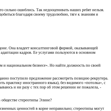
то сильно ошиблись. Так недооценивать наших ребят нельзя.
добиться благодаря своему трудолюбию, тяге к знаниям и
ндоне. Она владеет консалтинговой фирмой, оказывающей
 адаптации кадров. Ее услугами пользуются в основном
ом и национальном бизнесе». Но найти должность по своей
иданно поступило предложение рассмотреть позицию рекрутера.
ь практику иностранного языка), без видимого «потолка», с
аюсь и ни разу с тех пор об этом решении не пожалела, -
 в обществе стереотипы Элине?
жизненных ценностей в корне неправильно; стереотипы могут