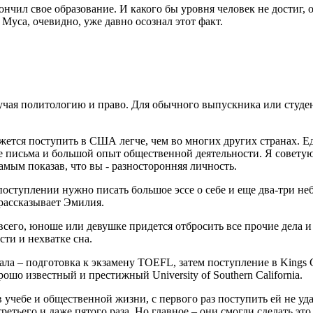
кончил свое образование. И какого бы уровня человек не достиг,
уса, очевидно, уже давно осознал этот факт.
ая политологию и право. Для обычного выпускника или студент
жется поступить в США легче, чем во многих других странах. Е
е письма и большой опыт общественной деятельности. Я советую
амым показав, что вы - разносторонняя личность.
оступлении нужно писать большое эссе о себе и еще два-три небо
 рассказывает Эмилия.
всего, юноше или девушке придется отбросить все прочие дела и 
ти и нехватке сна.
ала – подготовка к экзамену TOEFL, затем поступление в Kings 
орошо известный и престижный University of Southern California.
ебе и общественной жизни, с первого раз поступить ей не удало
 третьего и даже пятого раза. Но главное – они смогли сделать э