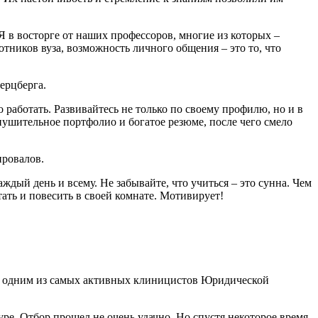
Я в восторге от наших профессоров, многие из которых –
тников вуза, возможность личного общения – это то, что
ерцберга.
до работать. Развивайтесь не только по своему профилю, но и в
нушительное портфолио и богатое резюме, после чего смело
провалов.
аждый день и всему. Не забывайте, что учиться – это сунна. Чем
тать и повесить в своей комнате. Мотивирует!
ыл одним из самых активных клиницистов Юридической
е. Отбор прошел не очень удачно. Но спустя некоторое время