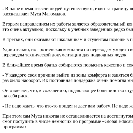
- В наше время тысячи людей путешествуют, ездят за границу л
рассказывает Муса Магомадов.
Вторым направлением их работы является образовательный ко
это очень актуально, поскольку в учебных заведениях редко б
В-третьих, они оказывают школьникам и студентам помощь в по
Удивительно, но грозненская компания по переводам уходит св
переводом технической документации для подводных лодок.
В ближайшее время братья собираются повысить качество и со
- У каждого своя причина выйти из зоны комфорта и заняться би
раз было наоборот. Их постоянная поддержка очень помогла мне
Он отмечает, что, к сожалению, подавляющее большинство студ
на себя риск.
- Не надо ждать, что кто-то придет и даст вам работу. Не надо 
При этом сам Муса никогда не останавливается на достигнутом
смог поступить в числе немногих по программе «Global Educa
программах.