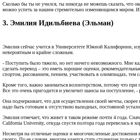
Сколько бы ты не учился, ты никогда не можешь сказать, что о
можно успеть за нашим стремительно изменяющимся миром. И М
3. Эмилия Идильбиева (Эльман)
Эмилия сейчас учится в Университете Южной Калифорнии, изуч
невероятным и крайне сложным.
- Поступить было тяжело, но нет ничего невозможного. Мне ка
сделать перевод – это иметь хорошие оценки, рекомендательны
спортом, рисованием, пением, участвовать в олимпиадах, тем с
Кроме того, важно заниматься волонтерством, потому что при п
Все это очень пригодится и увеличит шансы на поступление, -
Она подчеркивает, что для осуществления своей мечты, скорее 
надо быть готовым к отсутствию выходных, постоянной усталос
Эмилия отмечает, что живет в таком режиме почти 4 года. Снач
California University, откуда спустя полтора года перевелась в х
Несмотря на отличные оценки и многочисленные достижения в уч
своего. По ее словам, многим удается стать студентом только с