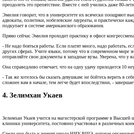
преодолеть это препятствие. Вместе с ней учились даже 80-лет
Эмилия говорит, что в университете их всячески поощряют выс
адвокаты, политики, нобелевские лауреаты, и практически каж
подкупает в системе американского образования.
Прямо сейчас Эмилия проходит практику в офисе конгрессмен
- Не надо бояться работы. Если платят много, надо работать, ес
других сферах. Учите языки, потому что в современном мире з
отправляйте свои документы в западные вузы. Уверена, что у ва
Она справедливо отмечает, что на одну удачу приходится 10 неу
- Так же хотелось бы сказать девушкам: не бойтесь верить в се
сложнее вам в начале, тем легче будет впоследствии, - заверш
4. Зелимхан Укаев
Зелимхан Укаев учится на магистерской программе в Высшей 
клиники университета, постоянно участвовал в различных кон
Среди них была и зимняя школа НИУ ВШЭ, которая организуетс