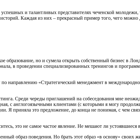
х успешных и талантливых представителях чеченской молодежи, 
историй. Каждая из них – прекрасный пример того, чего можно 
кое образование, но и сумела открыть собственный бизнес в Ло
сонала, в проведении специализированных тренингов и программ
rrey по направлению «Стратегический менеджмент в международн
салтинга. Среди череды приглашений на собеседования мне неож
ая, с англогоязычными клиентами (с которыми я могу продолжит
Я приняла это предложение, до конца не понимая, с чем связыв
ситесь, это не самое частое явление. Не мешают ли устоявшиеся
енный образ поведения. Но брать этот образ «в основу» своих 