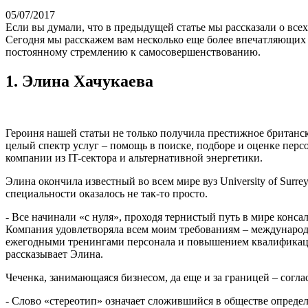
05/07/2017
Если вы думали, что в предыдущей статье мы рассказали о все
Сегодня мы расскажем вам несколько еще более впечатляющих 
постоянному стремлению к самосовершенствованию.
1. Элина Хачукаева
Героиня нашей статьи не только получила престижное британс
целый спектр услуг – помощь в поиске, подборе и оценке пер
компании из IT-сектора и альтернативной энергетики.
Элина окончила известный во всем мире вуз University of Su
специальности оказалось не так-то просто.
- Все начинали «с нуля», проходя тернистый путь в мире кон
Компания удовлетворяла всем моим требованиям – международн
ежегодными тренингами персонала и повышением квалификации. 
рассказывает Элина.
Чеченка, занимающаяся бизнесом, да еще и за границей – согла
- Слово «стереотип» означает сложившийся в обществе определ