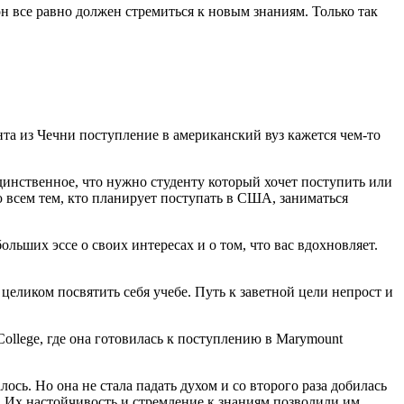
 он все равно должен стремиться к новым знаниям. Только так
а из Чечни поступление в американский вуз кажется чем-то
динственное, что нужно студенту который хочет поступить или
 всем тем, кто планирует поступать в США, заниматься
льших эссе о своих интересах и о том, что вас вдохновляет.
целиком посвятить себя учебе. Путь к заветной цели непрост и
College, где она готовилась к поступлению в Marymount
сь. Но она не стала падать духом и со второго раза добилась
то. Их настойчивость и стремление к знаниям позволили им