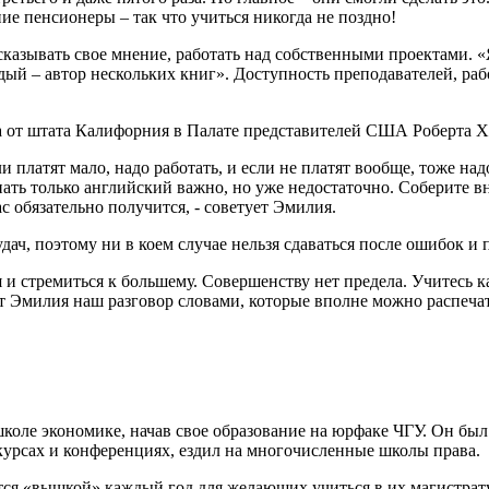
ние пенсионеры – так что учиться никогда не поздно!
казывать свое мнение, работать над собственными проектами. «
дый – автор нескольких книг». Доступность преподавателей, рабо
а от штата Калифорния в Палате представителей США Роберта Х
ли платят мало, надо работать, и если не платят вообще, тоже на
нать только английский важно, но уже недостаточно. Соберите в
с обязательно получится, - советует Эмилия.
дач, поэтому ни в коем случае нельзя сдаваться после ошибок и 
бя и стремиться к большему. Совершенству нет предела. Учитесь к
ает Эмилия наш разговор словами, которые вполне можно распеча
школе экономике, начав свое образование на юрфаке ЧГУ. Он б
курсах и конференциях, ездил на многочисленные школы права.
я «вышкой» каждый год для желающих учиться в их магистратур