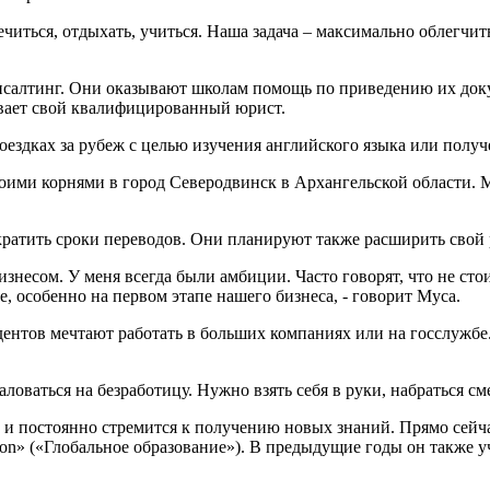
ечиться, отдыхать, учиться. Наша задача – максимально облегчит
нсалтинг. Они оказывают школам помощь по приведению их доку
ывает свой квалифицированный юрист.
ездках за рубеж с целью изучения английского языка или получ
оими корнями в город Северодвинск в Архангельской области. Му
кратить сроки переводов. Они планируют также расширить свой 
знесом. У меня всегда были амбиции. Часто говорят, что не стои
, особенно на первом этапе нашего бизнеса, - говорит Муса.
ентов мечтают работать в больших компаниях или на госслужбе. 
жаловаться на безработицу. Нужно взять себя в руки, набраться см
 и постоянно стремится к получению новых знаний. Прямо сейча
tion» («Глобальное образование»). В предыдущие годы он также