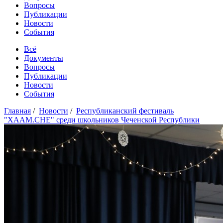
Вопросы
Публикации
Новости
События
Всё
Документы
Вопросы
Публикации
Новости
События
Главная
/
Новости
/
Республиканский фестиваль
"ХААМ.СНЕ" среди школьников Чеченской Республики