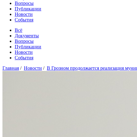
Вопросы
Публикации
Новости
События
Всё
Документы
Вопросы
Публикации
Новости
События
Главная
/
Новости
/
В Грозном продолжается реализация муни